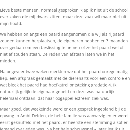
Lieve beste mensen, normaal gesproken ‘klap ik niet uit de school’
over zaken die mij dwars zitten, maar deze zaak wil maar niet uit
mijn hoofd.
We hebben onlangs een paard aangenomen die wij als rijpaard
zouden kunnen herplaatsen, de eigenaren hebben er 7 maanden
over gedaan om een beslissing te nemen of ze het paard wel of
niet af zouden staan. De reden van afstaan laten we in het
midden.
Na ongeveer twee weken merkten we dat het paard onregelmatig
liep, een afspraak gemaakt met de dierenarts voor een controle en
wat bleek het paard had hoefkatrol ontsteking gradatie 4. Ik
natuurlijk gelijk de eigenaar gebeld en deze was natuurlijk
helemaal ontdaan, dat haar oogappel extreem ziek was.
Maar goed, dat weekeinde werd er een gesprek ingepland bij de
opvang in Ambt Delden, de hele familie was aanwezig en er werd
eerst geknuffeld met het paard, er heerste een stemming alsof er
iemand overleden was. Na het hele schouwspel – later leg ik uit