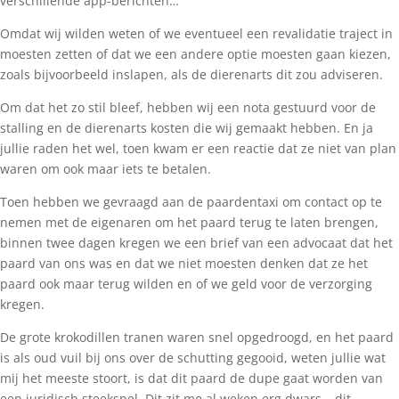
verschillende app-berichten…
Omdat wij wilden weten of we eventueel een revalidatie traject in
moesten zetten of dat we een andere optie moesten gaan kiezen,
zoals bijvoorbeeld inslapen, als de dierenarts dit zou adviseren.
Om dat het zo stil bleef, hebben wij een nota gestuurd voor de
stalling en de dierenarts kosten die wij gemaakt hebben. En ja
jullie raden het wel, toen kwam er een reactie dat ze niet van plan
waren om ook maar iets te betalen.
Toen hebben we gevraagd aan de paardentaxi om contact op te
nemen met de eigenaren om het paard terug te laten brengen,
binnen twee dagen kregen we een brief van een advocaat dat het
paard van ons was en dat we niet moesten denken dat ze het
paard ook maar terug wilden en of we geld voor de verzorging
kregen.
De grote krokodillen tranen waren snel opgedroogd, en het paard
is als oud vuil bij ons over de schutting gegooid, weten jullie wat
mij het meeste stoort, is dat dit paard de dupe gaat worden van
een juridisch steekspel. Dit zit me al weken erg dwars – dit