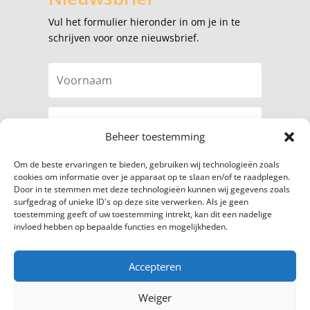
Vul het formulier hieronder in om je in te
schrijven voor onze nieuwsbrief.
Beheer toestemming
Om de beste ervaringen te bieden, gebruiken wij technologieën zoals
cookies om informatie over je apparaat op te slaan en/of te raadplegen.
Door in te stemmen met deze technologieën kunnen wij gegevens zoals
surfgedrag of unieke ID's op deze site verwerken. Als je geen
Abonneer
toestemming geeft of uw toestemming intrekt, kan dit een nadelige
invloed hebben op bepaalde functies en mogelijkheden.
Accepteren
© 2024 Paard zoekt baas|
TechDog Group
Privacybeleid
|
Cookiebeleid
|
Disclaimer
Weiger