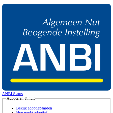
ANBI Status
Adopteren & hulp
Bekijk adoptiepaarden
Hoe werkt adoptie?