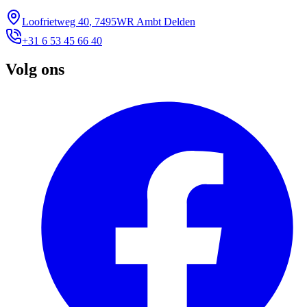
Loofrietweg 40
,
7495WR
Ambt Delden
+31 6 53 45 66 40
Volg ons