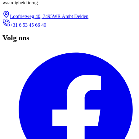
waardigheid terug.
Loofrietweg 40
,
7495WR
Ambt Delden
+31 6 53 45 66 40
Volg ons